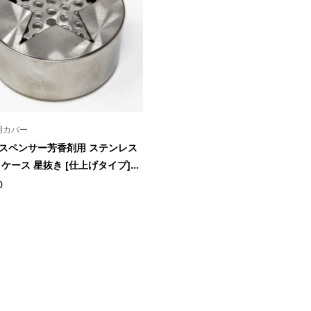
用カバー
スペンサー芳香剤用 ステンレス
ケース 星抜き [仕上げタイプ]...
0