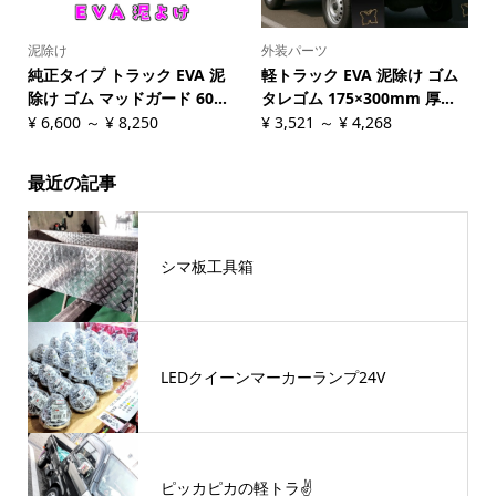
泥除け
外装パーツ
純正タイプ トラック EVA 泥
軽トラック EVA 泥除け ゴム
除け ゴム マッドガード 60...
タレゴム 175×300mm 厚...
¥
6,600
～
¥
8,250
¥
3,521
～
¥
4,268
最近の記事
シマ板工具箱
LEDクイーンマーカーランプ24V
ピッカピカの軽トラ✌