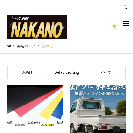
良いページ
Dismiss


外装パーツ
泥除け
泥除け
Default sorting
すべて