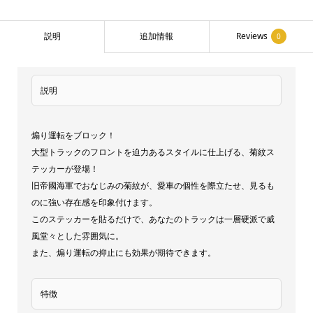
紋
ゴ
説明
追加情報
Reviews
0
ー
ル
説明
ド
ビ
ッ
煽り運転をブロック！
ク
大型トラックのフロントを迫力あるスタイルに仕上げる、菊紋ス
テッカーが登場！
サ
旧帝國海軍でおなじみの菊紋が、愛車の個性を際立たせ、見るも
イ
のに強い存在感を印象付けます。
ズ
このステッカーを貼るだけで、あなたのトラックは一層硬派で威
菊
風堂々とした雰囲気に。
マ
また、煽り運転の抑止にも効果が期待できます。
ー
ク
特徴
菊