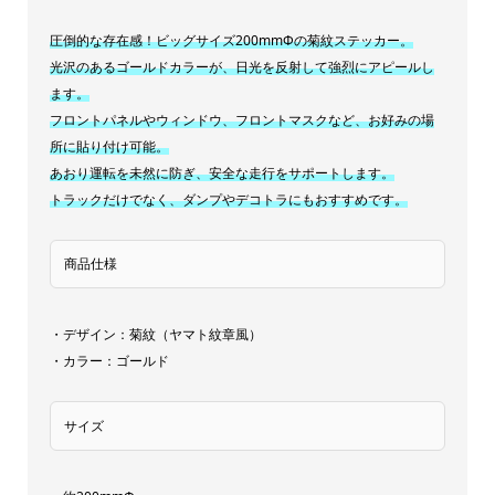
御
圧倒的な存在感！ビッグサイズ200mmΦの菊紋ステッカー。
紋
光沢のあるゴールドカラーが、日光を反射して強烈にアピールし
入
ます。
ヤ
フロントパネルやウィンドウ、フロントマスクなど、お好みの場
マ
所に貼り付け可能。
あおり運転を未然に防ぎ、安全な走行をサポートします。
ト
トラックだけでなく、ダンプやデコトラにもおすすめです。
紋
章
商品仕様
風
エ
ス
・デザイン：菊紋（ヤマト紋章風）
ト
・カラー：ゴールド
ッ
ク
サイズ
[サ
イ