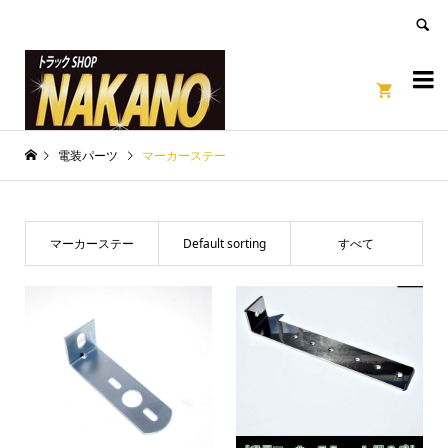
良いページ
Dismiss


電装パーツ
マーカーステー
マーカーステー
Default sorting
すべて