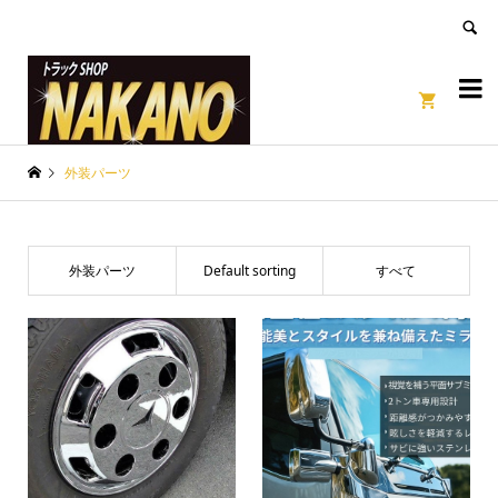
良いページ
Dismiss


外装パーツ
外装パーツ
Default sorting
すべて