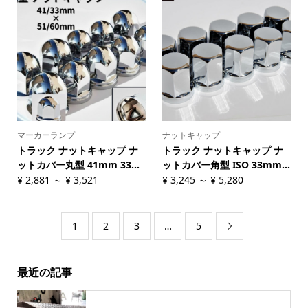
マーカーランプ
ナットキャップ
トラック ナットキャップ ナ
トラック ナットキャップ ナ
ットカバー丸型 41mm 33...
ットカバー角型 ISO 33mm...
¥
2,881
～
¥
3,521
¥
3,245
～
¥
5,280
1
2
3
…
5

最近の記事