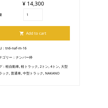
¥
14,300
ぴ
量
っ
た
り
Add to cart
サ
イ
KU：
tn6-naf-m-16
ズ
テゴリー：
ナンバー枠
ナ
ン
グ：
軽自動車
,
軽トラック
,
2トン
,
4トン
,
大型
バ
ラック
,
普通車
,
中型トラック
,
NAKANO
ー
枠
鏡
面
ス