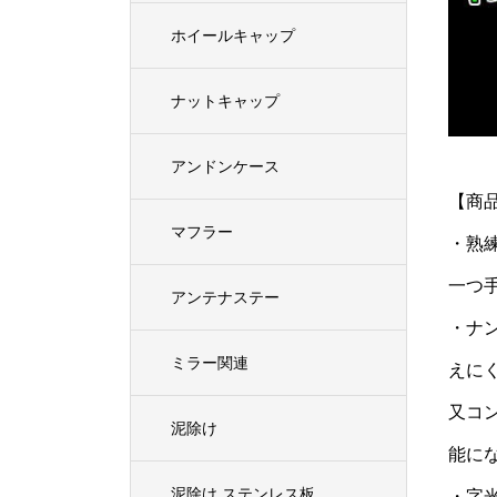
ホイールキャップ
ナットキャップ
アンドンケース
【商
マフラー
・熟
一つ
アンテナステー
・ナ
ミラー関連
えに
又コ
泥除け
能に
泥除け ステンレス板
・字