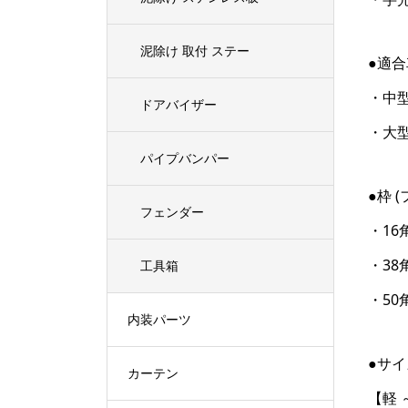
泥除け 取付 ステー
●適
・中型
ドアバイザー
・大
パイプバンパー
●枠 
フェンダー
・16
・38
工具箱
・50
内装パーツ
●サイ
カーテン
【軽 