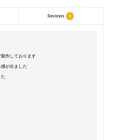
中
型
Reviews
0
大
型
[フ
レ
で製作しております
ー
体感が出ました
ム
タ
した
イ
プ]16
角
38
角
50
角