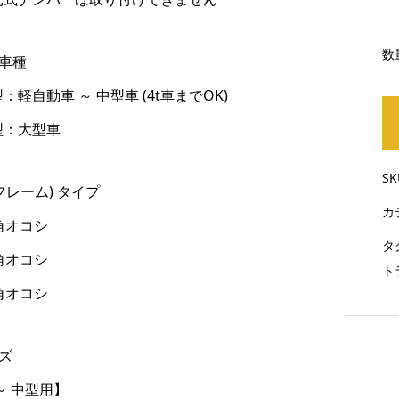
数
合車種
：軽自動車 ～ 中型車 (4t車までOK)
型：大型車
S
(フレーム) タイプ
カ
角オコシ
タ
角オコシ
ト
角オコシ
ズ
～ 中型用】