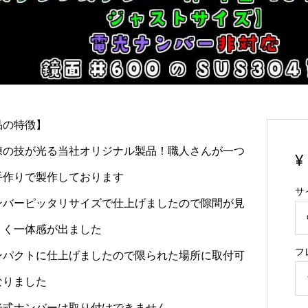
品の特徴】
練の技が光る当社オリジナル製品！職人さんが一つ
¥
手作りで製作しております
サ
ンバーピッタリサイズで仕上げましたので隙間が見
くく一体感が出ました
フ
ンパクトに仕上げましたので限られた場所に取付可
なりました
光式ナンバーは取り付けできません