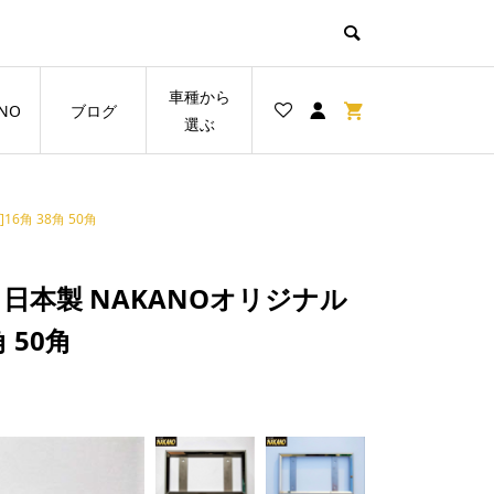
車種から
NO
ブログ
選ぶ
6角 38角 50角
日本製 NAKANOオリジナル
 50角