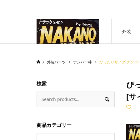
外装
外装パーツ
ナンバー枠
ぴったりサイズ ナンバー枠
ぴっ
検索
[サ

商品カテゴリー