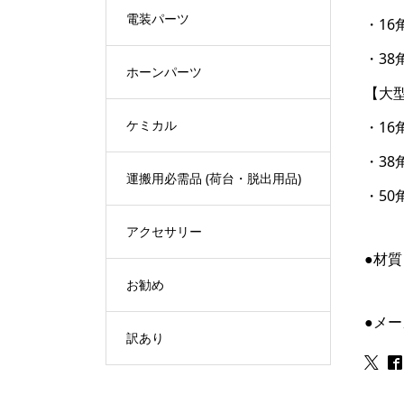
電装パーツ
・16
・38
ホーンパーツ
【大
ケミカル
・16
・38
運搬用必需品 (荷台・脱出用品)
・50
アクセサリー
●材質
お勧め
●メー
訳あり