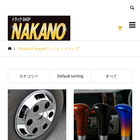
良いページ
Dismiss


Products tagged “ハイゼットカーゴ”
カテゴリー
Default sorting
すべて