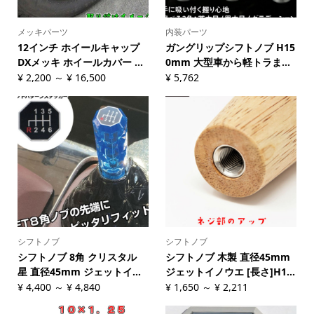
メッキパーツ
内装パーツ
12インチ ホイールキャップ
ガングリップシフトノブ H15
DXメッキ ホイールカバー ...
0mm 大型車から軽トラま...
¥
2,200
～
¥
16,500
¥
5,762
シフトノブ
シフトノブ
シフトノブ 8角 クリスタル
シフトノブ 木製 直径45mm
星 直径45mm ジェットイ...
ジェットイノウエ [長さ]H1...
¥
4,400
～
¥
4,840
¥
1,650
～
¥
2,211