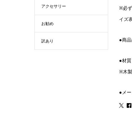
アクセサリー
※必
イズ表
お勧め
●商
訳あり
●材
※木
●メ