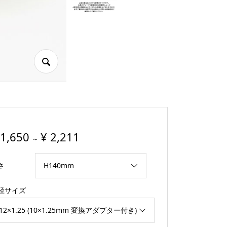
1,650
¥
2,211
～
さ
径サイズ