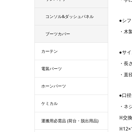
コンソル&ダッシュパネル
●シ
・木
ブーツカバー
カーテン
●サイ
・長さ
電装パーツ
・直径
ホーンパーツ
●口
ケミカル
・ネジ
※交換
運搬用必需品 (荷台・脱出用品)
※12