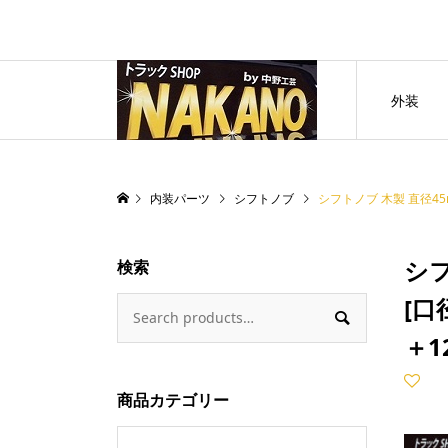
外装
内装パーツ
シフトノブ
シフトノブ 木製 直径45mm ジ
シフ
検索
[口

＋1
商品カテゴリー