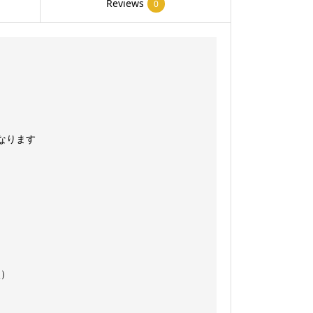
ー
Reviews
0
付
き)
quantity
になります
照）