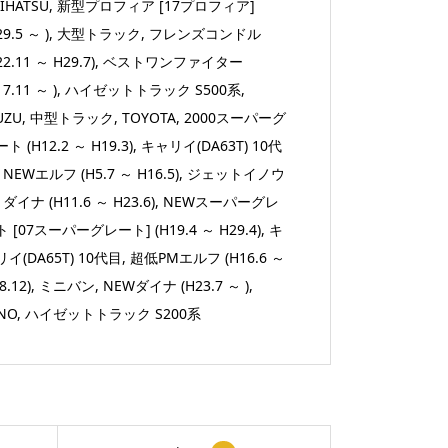
ダ
IHATSU
,
新型プロフィア [17プロフィア]
プ
29.5 ～ )
,
大型トラック
,
フレンズコンドル
タ
22.11 ～ H29.7)
,
ベストワンファイター
ー
17.11 ～ )
,
ハイゼットトラック S500系
,
付
UZU
,
中型トラック
,
TOYOTA
,
2000スーパーグ
き)
ト (H12.2 ～ H19.3)
,
キャリイ(DA63T) 10代
12×1.25
,
NEWエルフ (H5.7 ～ H16.5)
,
ジェットイノウ
(10×1.25
,
ダイナ (H11.6 ～ H23.6)
,
NEWスーパーグレ
＋
 [07スーパーグレート] (H19.4 ～ H29.4)
,
キ
12×1.75mm
イ(DA65T) 10代目
,
超低PMエルフ (H16.6 ～
変
8.12)
,
ミニバン
,
NEWダイナ (H23.7 ～ )
,
換
NO
,
ハイゼットトラック S200系
ア
ダ
プ
タ