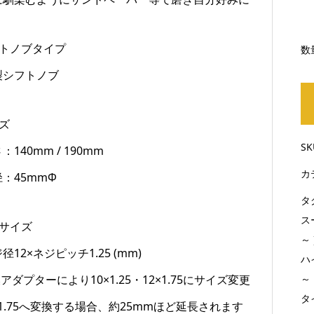
フトノブタイプ
数
製シフトノブ
ズ
S
：140mm / 190mm
カ
：45mmΦ
タ
ス
径サイズ
～ 
径12×ネジピッチ1.25 (mm)
ハ
アダプターにより10×1.25・12×1.75にサイズ変更
～ 
タイ
×1.75へ変換する場合、約25mmほど延長されます