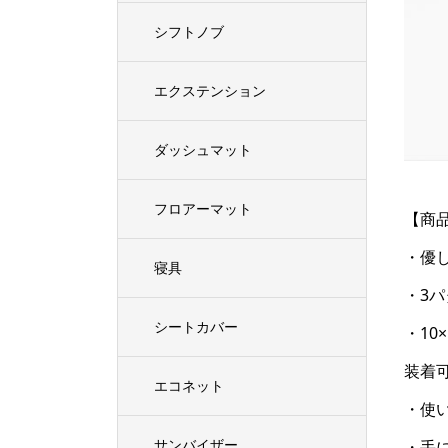
シフトノブ
エクステンション
ダッシュマット
フロアーマット
【商
・優
寝具
・3
シートカバー
・10
装着
エコネット
・使
サンバイザー
・手