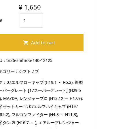
¥
1,650
シ
量
フ
ト
ノ
Add to cart
ブ
木
KU：
tn36-shifnob-140-12125
製
テゴリー：
シフトノブ
直
径
グ：
07エルフローキャブ (H19.1 ～ R5.2)
,
新型
45mm
ーパーグレート [17スーパーグレート] (H29.5
ジ
)
,
MAZDA
,
レンジャープロ (H13.12 ～ H17.9)
,
ェ
イゼットカーゴ
,
07エルフハイキャブ (H19.1
ッ
R5.2)
,
フルコンファイター (H4.8 ～ H11.3)
,
ト
タン 2t (H16.7 ～ )
,
エアループレンジャー