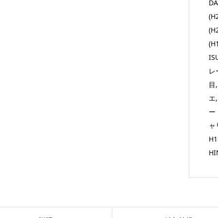
DA
(H
(H
(H
IS
レー
目
エ
ート
ャリ
H1
HI