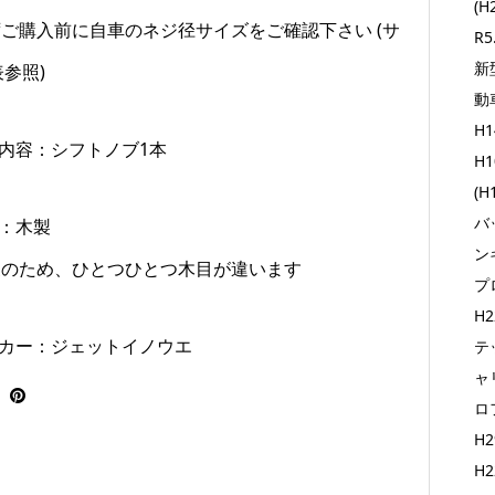
(H
ずご購入前に自車のネジ径サイズをご確認下さい (サ
R5
新
参照)
動
H1
品内容：シフトノブ1本
H1
(H
バッ
質：木製
ンキ
製のため、ひとつひとつ木目が違います
プ
H2
ーカー：ジェットイノウエ
テッ
ャリ
ロ
H2
H2