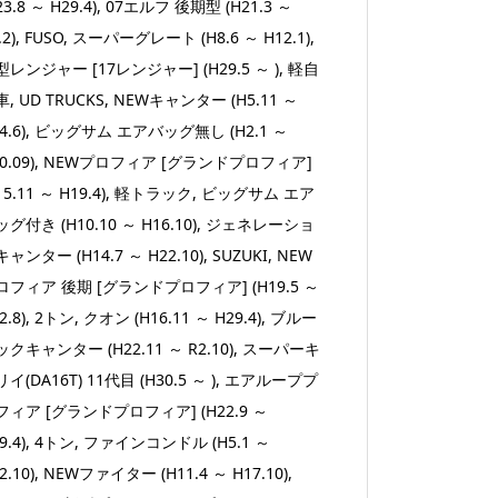
イ
23.8 ～ H29.4)
,
07エルフ 後期型 (H21.3 ～
ノ
.2)
,
FUSO
,
スーパーグレート (H8.6 ～ H12.1)
,
ウ
型レンジャー [17レンジャー] (H29.5 ～ )
,
軽自
エ
車
,
UD TRUCKS
,
NEWキャンター (H5.11 ～
[長
4.6)
,
ビッグサム エアバッグ無し (H2.1 ～
さ]H140mm
0.09)
,
NEWプロフィア [グランドプロフィア]
H190mm
15.11 ～ H19.4)
,
軽トラック
,
ビッグサム エア
[口
グ付き (H10.10 ～ H16.10)
,
ジェネレーショ
径
ャンター (H14.7 ～ H22.10)
,
SUZUKI
,
NEW
サ
ロフィア 後期 [グランドプロフィア] (H19.5 ～
イ
2.8)
,
2トン
,
クオン (H16.11 ～ H29.4)
,
ブルー
ズ]12×1.25
クキャンター (H22.11 ～ R2.10)
,
スーパーキ
(10×1.25mm
イ(DA16T) 11代目 (H30.5 ～ )
,
エアループプ
変
フィア [グランドプロフィア] (H22.9 ～
換
9.4)
,
4トン
,
ファインコンドル (H5.1 ～
ア
2.10)
,
NEWファイター (H11.4 ～ H17.10)
,