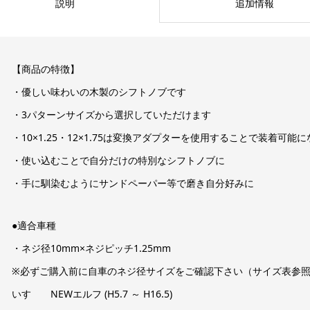
説明
追加情報
【商品の特徴】
・優しい味わいの木製のシフトノブです
・3パターンサイズから選択していただけます
・10×1.25・12×1.75は変換アダプターを使用することで装着可能
・使い込むことで自分だけの特別なシフトノブに
・手に馴染むようにサンドペーパー等で磨き自分好みに
●適合車種
・ネジ径10mm×ネジピッチ1.25mm
※必ずご購入前に自車のネジ径サイズをご確認下さい（サイズ表参
いすゞ NEWエルフ (H5.7 ～ H16.5)