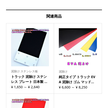
関連商品
泥除け ステンレス板
泥除け
トラック 泥除け ステン
純正タイプ トラック EV
レス プレート 日本製 ...
A 泥除け ゴム マッド...
¥
1,650
～
¥
2,640
¥
6,600
～
¥
8,250