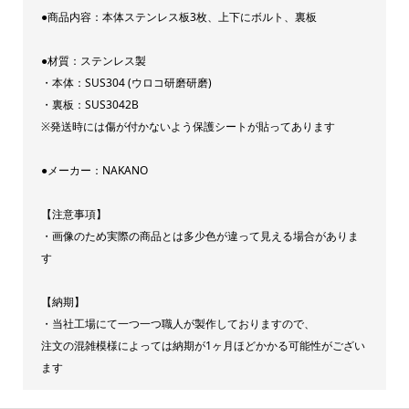
●商品内容：本体ステンレス板3枚、上下にボルト、裏板
製
NAKANO
●材質：ステンレス製
オ
・本体：SUS304 (ウロコ研磨研磨)
リ
・裏板：SUS3042B
ジ
※発送時には傷が付かないよう保護シートが貼ってあります
ナ
●メーカー：NAKANO
ル
[サ
【注意事項】
イ
・画像のため実際の商品とは多少色が違って見える場合がありま
ズ]
す
計
【納期】
2150mm
・当社工場にて一つ一つ職人が製作しておりますので、
計
注文の混雑模様によっては納期が1ヶ月ほどかかる可能性がござい
2350m
ます
quantity