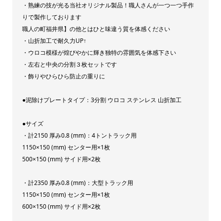
・熟練の技が光る当社オリジナル製品！職人さんが一つ一つ手作
ロ
りで製作しております
コ
職人の町福井県】の他とはひと味違う質を体感ください
ス
・山折加工で耐久力UP↑
・ウロコ模様が煌びやかに輝き独特の雰囲気を体感下さい
テ
・左右と中央の分割３枚セットです
ン
・飾りやひらひら防止の重りに
レ
ス
●泥除けプレートタイプ：3分割 ウロコ ステンレス 山折加工
プ
レ
●サイズ
・計2150 厚み0.8 (mm)：4トントラック用
ー
1150×150 (mm) センター用×1枚
ト
500×150 (mm) サイド用×2枚
セ
ッ
・計2350 厚み0.8 (mm)：大型トラック用
ト
1150×150 (mm) センター用×1枚
日
600×150 (mm) サイド用×2枚
本