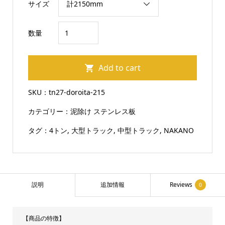
サイズ
ト
数量
ラ
ッ
Add to cart
ク
泥
SKU：
tn27-doroita-215
除
カテゴリー：
泥除け ステンレス板
け
3
タグ：
4トン
,
大型トラック
,
中型トラック
,
NAKANO
分
割
山
折
説明
追加情報
Reviews
0
加
工
【商品の特徴】
ウ