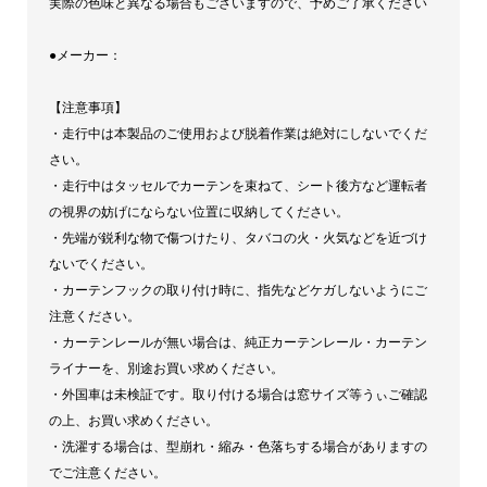
実際の色味と異なる場合もございますので、予めご了承ください
ー]
●メーカー：
ブ
ラ
【注意事項】
ッ
・走行中は本製品のご使用および脱着作業は絶対にしないでくだ
ク
さい。
ネ
・走行中はタッセルでカーテンを束ねて、シート後方など運転者
イ
の視界の妨げにならない位置に収納してください。
・先端が鋭利な物で傷つけたり、タバコの火・火気などを近づけ
ビ
ないでください。
ー
・カーテンフックの取り付け時に、指先などケガしないようにご
レ
注意ください。
ッ
・カーテンレールが無い場合は、純正カーテンレール・カーテン
ド
ライナーを、別途お買い求めください。
quantity
・外国車は未検証です。取り付ける場合は窓サイズ等うぃご確認
の上、お買い求めください。
・洗濯する場合は、型崩れ・縮み・色落ちする場合がありますの
でご注意ください。