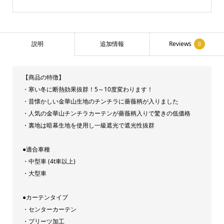
タ
ー
カ
説明
追加情報
Reviews
0
ー
テ
【商品の特徴】
ン
・寒い冬に断熱効果抜群！5～10度変わります！
一
・昔懐かしい金華山生地のチンチラに薔薇柄が入りました
級
・人気の金華山チンチラカーテンが薔薇柄入りで驚きの低価格
遮
・裏地は暗幕生地を使用し一級遮光で遮光性抜群
光
●適合車種
カ
・中型車 (4t車以上)
ー
・大型車
テ
ン
●カーテンタイプ
120cm
・センターカーテン
・プリーツ加工
×