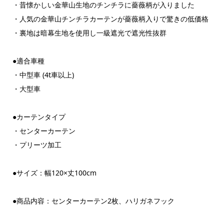
・昔懐かしい金華山生地のチンチラに薔薇柄が入りました
・人気の金華山チンチラカーテンが薔薇柄入りで驚きの低価格
・裏地は暗幕生地を使用し一級遮光で遮光性抜群
●適合車種
・中型車 (4t車以上)
・大型車
●カーテンタイプ
・センターカーテン
・プリーツ加工
●サイズ：幅120×丈100cm
●商品内容：センターカーテン2枚、ハリガネフック