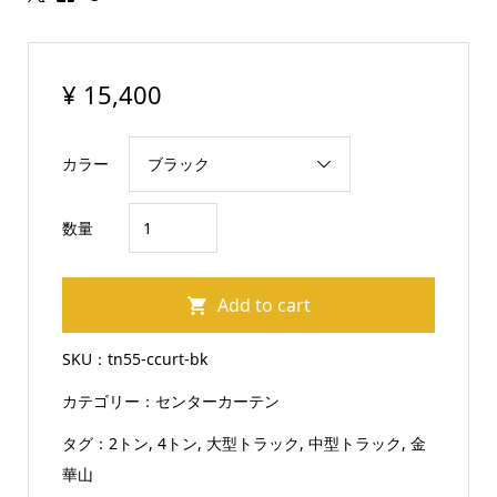
¥
15,400
カラー
ト
数量
ラ
ッ
Add to cart
ク
カ
SKU：
tn55-ccurt-bk
ー
カテゴリー：
センターカーテン
テ
ン
タグ：
2トン
,
4トン
,
大型トラック
,
中型トラック
,
金
セ
華山
ン