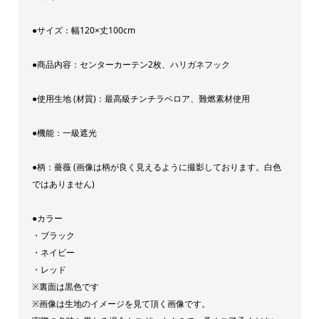
100cm
●サイズ：幅120×丈100cm
2
枚
●商品内容：センターカーテン2枚、ハリガネフック
金
華
●使用生地 (材質)：最高級チンチラベロア、難燃素材使用
山
●機能：一級遮光
AYAKA
チ
●柄：薔薇 (画像は柄が良く見えるように撮影しております。白色
ン
ではありません)
チ
ラ
●カラー
・ブラック
薔
・ネイビー
薇
・レッド
柄
※裏面は黒色です
[カ
※画像は生地のイメージを見て頂く画像です。
ラ