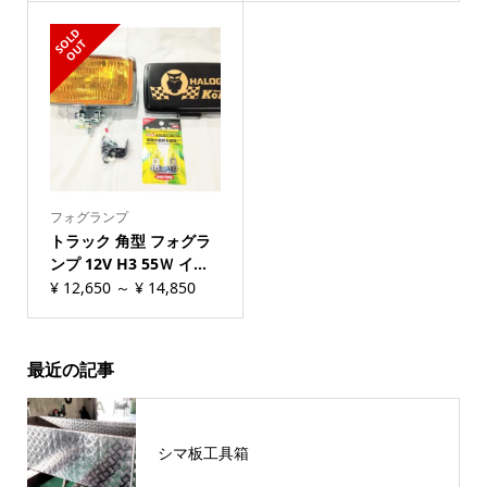
エ
S
L
D
O
U
O
T
ロ
ー
ア
ン
バ
ー
フォグランプ
/
トラック 角型 フォグラ
ンプ 12V H3 55Ｗ イ...
ア
¥
12,650
～
¥
14,850
ン
バ
ー
最近の記事
quantity
シマ板工具箱