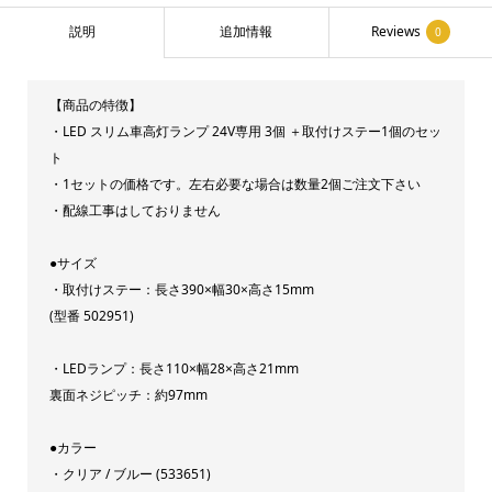
高
説明
追加情報
Reviews
0
灯
セ
【商品の特徴】
ッ
・LED スリム車高灯ランプ 24V専用 3個 ＋取付けステー1個のセッ
ト
ト
取
・1セットの価格です。左右必要な場合は数量2個ご注文下さい
付
・配線工事はしておりません
け
●サイズ
ス
・取付けステー：長さ390×幅30×高さ15mm
テ
(型番 502951)
ー
付
・LEDランプ：長さ110×幅28×高さ21mm
ジ
裏面ネジピッチ：約97mm
ェ
●カラー
ッ
・クリア / ブルー (533651)
ト