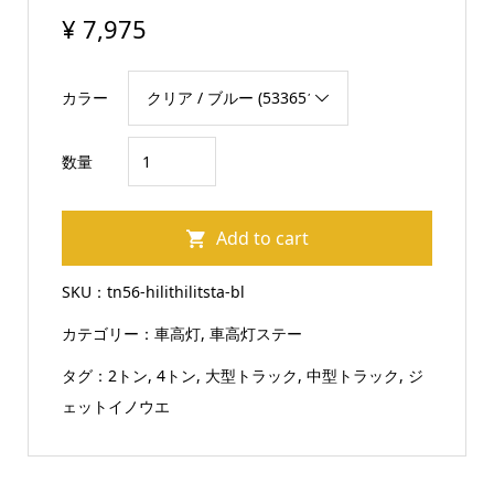
¥
7,975
カラー
ト
数量
ラ
ッ
Add to cart
ク
3
SKU：
tn56-hilithilitsta-bl
連
カテゴリー：
車高灯
,
車高灯ステー
LED
24V
タグ：
2トン
,
4トン
,
大型トラック
,
中型トラック
,
ジ
ス
ェットイノウエ
リ
ム
車