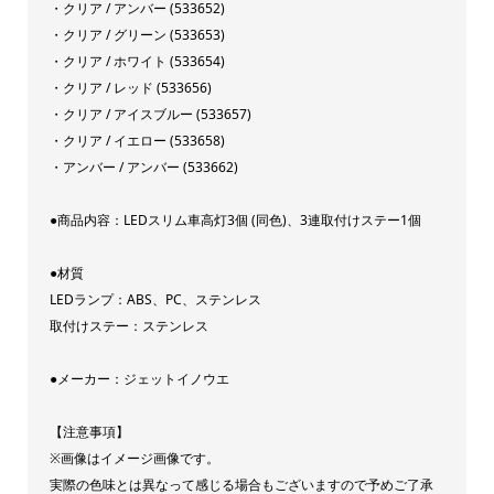
・クリア / アンバー (533652)
イ
・クリア / グリーン (533653)
ノ
・クリア / ホワイト (533654)
ウ
・クリア / レッド (533656)
・クリア / アイスブルー (533657)
エ
・クリア / イエロー (533658)
[カ
・アンバー / アンバー (533662)
ラ
ー]
●商品内容：LEDスリム車高灯3個 (同色)、3連取付けステー1個
ブ
ル
●材質
LEDランプ：ABS、PC、ステンレス
ー
取付けステー：ステンレス
ア
ン
●メーカー：ジェットイノウエ
バ
ー
【注意事項】
グ
※画像はイメージ画像です。
実際の色味とは異なって感じる場合もございますので予めご了承
リ