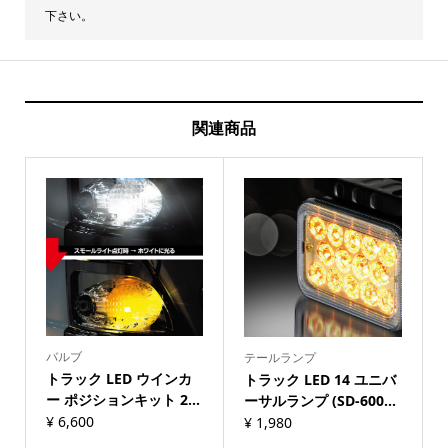
下さい。
ー
ン
ホ
ワ
関連商品
イ
ト
レ
ッ
ド
ア
イ
ス
バルブ
テールランプ
ブ
トラック LED ウインカ
トラック LED 14 ユニバ
ル
ー ポジションキット 2...
ーサルランプ (SD-600...
ー
¥
6,600
¥
1,980
イ