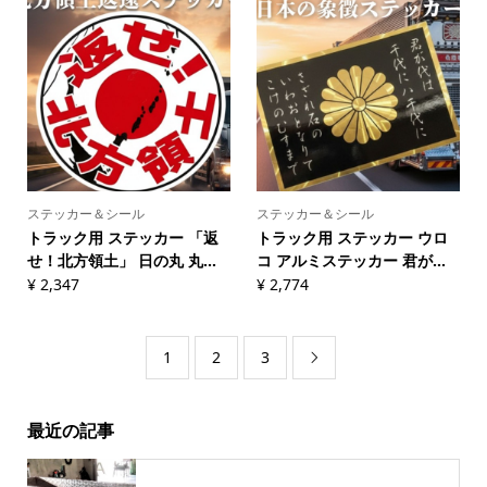
ステッカー＆シール
ステッカー＆シール
トラック用 ステッカー 「返
トラック用 ステッカー ウロ
せ！北方領土」 日の丸 丸...
コ アルミステッカー 君が...
¥
2,347
¥
2,774
1
2
3

最近の記事