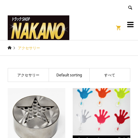
良いページ
Dismiss


アクセサリー
アクセサリー
Default sorting
すべて