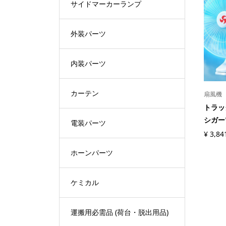
サイドマーカーランプ
外装パーツ
内装パーツ
カーテン
扇風機
トラック
シガー
電装パーツ
¥
3,84
ホーンパーツ
ケミカル
運搬用必需品 (荷台・脱出用品)