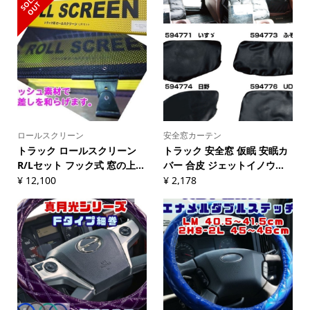
S
L
D
O
U
O
T
ロールスクリーン
安全窓カーテン
トラック ロールスクリーン
トラック 安全窓 仮眠 安眠カ
R/Lセット フック式 窓の上...
バー 合皮 ジェットイノウ...
¥
12,100
¥
2,178