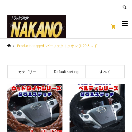
良いページ
Dismiss


Products tagged “パーフェクトクオン (H29.5 ～ )”
カテゴリー
Default sorting
すべて