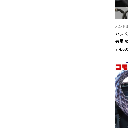
ハンド
ハンドル
共用 4
¥
4,69