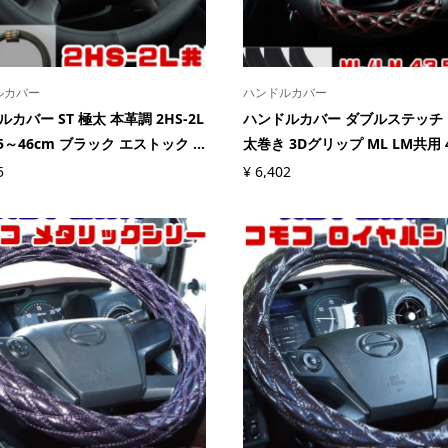
ルカバー
ハンドルカバー
カバー ST 極太 本革調 2HS-2L
ハンドルカバー ダブルステッチ
5～46cm ブラック エストック ...
太巻き 3Dグリップ ML LM共用 40
5
¥
6,402