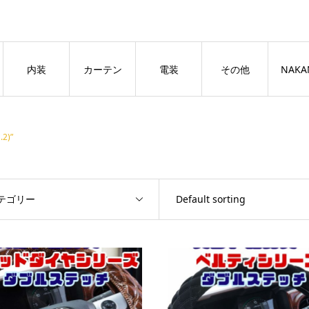
良いページ
Dismiss
内装
カーテン
電装
その他
NAKA
2)”
テゴリー
Default sorting