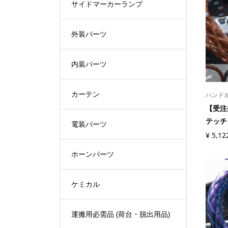
サイドマーカーランプ
外装パーツ
内装パーツ
カーテン
ハンド
【受注
テッチ 
電装パーツ
¥
5,12
ホーンパーツ
ケミカル
運搬用必需品 (荷台・脱出用品)