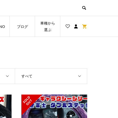
車種から
NO
ブログ
選ぶ
すべて
S
L
D
O
U
O
T