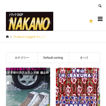
良いページ
Dismiss


Products tagged “4トン”
カテゴリー
Default sorting
すべて