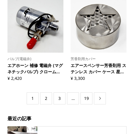
バルブ(電磁弁)
芳香剤用カバー
エアホーン 補修 電磁弁 (マグ
エアースペンサー芳香剤用 ス
ネチックバルブ) クローム...
テンレス カバー ケース 星...
¥
2,420
¥
3,300
1
2
3
…
19

最近の記事