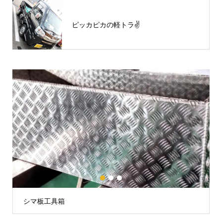
ピッカピカの軽トラ✌
1
2
3
シマ板工具箱