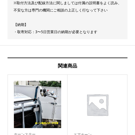
※取付方法及び配線方法に関しましては付属の説明書をよく読み、
ヤ
不安な方は専門の機関にご相談の上正しく行なって下さい
ン
キ
【納期】
ー
・取寄対応：3〜5日営業日の納期が必要となります
ホ
ー
ン
高
関連商品
音
(B420)
バ
ト
ル
ロ
ン
グ
ホーンステー
エアホーン