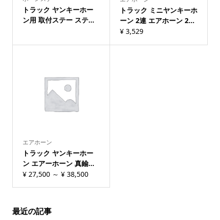
ヤ
トラック ヤンキーホー
トラック ミニヤンキーホ
ン用 取付ステー ステ...
ーン 2連 エアホーン 2...
ン
¥
3,529
キ
ー
ホ
ー
ン
中
音
(BL470)
エアホーン
quantity
トラック ヤンキーホー
ン エアーホーン 真鍮...
¥
27,500
～
¥
38,500
最近の記事