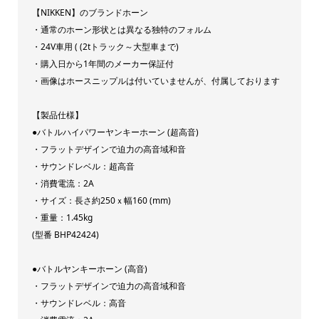
キ
【NIKKEN】のブランドホーン
24V
・通常のホーン形状とは異なる独特のフォルム
・24V車用 ( (2tトラック～大型車まで)
日
・購入日から1年間のメーカー保証付
建
・画像はホースニップルは付いていませんが、付属しております
製
[商
【製品仕様】
品
●バトルハイパワーヤンキーホーン (超高音)
タ
・フラットデザインで迫力の高音域和音
・サウンドレベル：超高音
イ
・消費電流：2A
プ]
・サイズ：長さ約250ｘ幅160 (mm)
バ
・重量：1.45kg
ト
(型番 BHP42424)
ル
ハ
●バトルヤンキーホーン (高音)
・フラットデザインで迫力の高音域和音
イ
・サウンドレベル：高音
パ