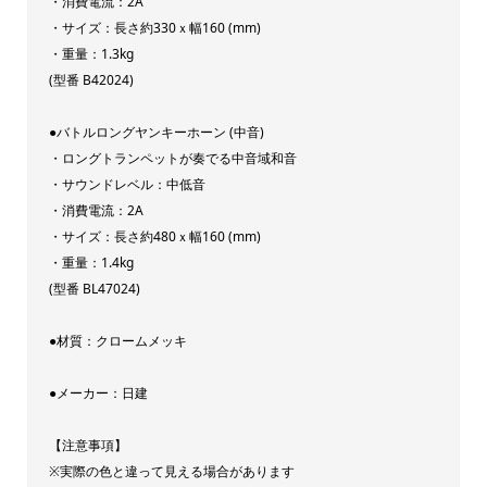
・消費電流：2A
ワ
・サイズ：長さ約330ｘ幅160 (mm)
ー
・重量：1.3kg
ヤ
(型番 B42024)
ン
●バトルロングヤンキーホーン (中音)
キ
・ロングトランペットが奏でる中音域和音
ー
・サウンドレベル：中低音
ホ
・消費電流：2A
ー
・サイズ：長さ約480ｘ幅160 (mm)
ン
・重量：1.4kg
超
(型番 BL47024)
高
●材質：クロームメッキ
音
(BHP424)
●メーカー：日建
バ
ト
【注意事項】
ル
※実際の色と違って見える場合があります