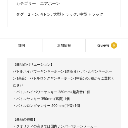
カテゴリー：
エアホーン
ル
ヤ
タグ：
2トン
,
4トン
,
大型トラック
,
中型トラック
ン
キ
ー
ホ
説明
追加情報
Reviews
0
ー
ン
【商品のバリエーション】
エ
バトルハイパワーヤンキーホーン (超高音)・バトルヤンキーホー
ア
ン (高音)・バトルロングヤンキーホーン (中音) の3種からご選択く
ー
ださい
ホ
・バトルハイパワーヤンキー 280mm (超高音) 1個
・バトルヤンキー 350mm (高音) 1個
ー
・バトルロングヤンキー 500mm (中音) 1個
ン
メ
【商品の特徴】
ッ
・クオリティの高さでは国内ナンバー1ホーンメーカー