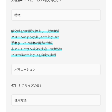
大容量473mlで、コスパも文句なし！
ク
リ
特徴
ナ
ー
酸化膜を短時間で除去し、光沢復活
車
クロームのような美しい仕上がりに
用
手磨き・パフ研磨の両方に対応
ス
非アンモニウム成分で安心・強力洗浄
プロ仕様の仕上がりを自宅で実現
テ
ン
レ
バリエーション
ス
メ
473ml（1サイズのみ）
ッ
キ
使用方法
ア
ル