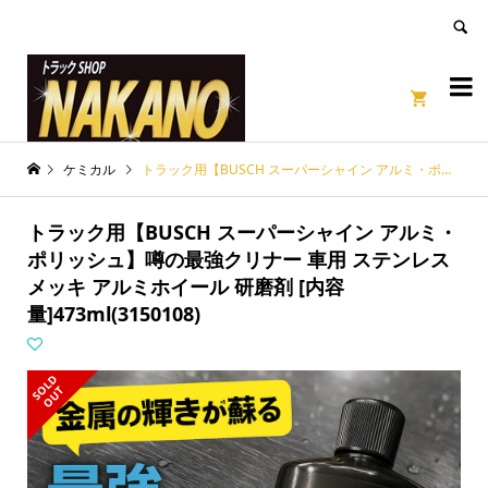
良いページ
Dismiss


ケミカル
トラック用【BUSCH スーパーシャイン アルミ・ポリッシュ】噂の最強クリナー 車用 ステンレス メッキ アルミホイール 研磨剤 [内容量]473ml(3150108)
トラック用【BUSCH スーパーシャイン アルミ・
ポリッシュ】噂の最強クリナー 車用 ステンレス
メッキ アルミホイール 研磨剤 [内容
量]473ml(3150108)
S
L
D
O
U
O
T