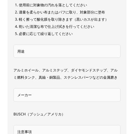
使用前に対象物の汚れを落としてください
ミ
適量を柔らかい布またはパフに取り、対象部分に塗布
ホ
軽く擦って酸化膜を取り除きます（黒いカスが出ます）
イ
乾いた清潔な布で仕上げ拭きを行ってください
ー
必要に応じて繰り返してください
ル
研
用途
磨
剤
アルミホイール、アルミステップ、ダイヤモンドステップ、アル
[内
ミ燃料タンク、真鍮・銅製品、ステンレスパーツなどの金属磨き
容
量]473ml(3150108)
メーカー
quantity
BUSCH（ブッシュ／アメリカ）
注意事項