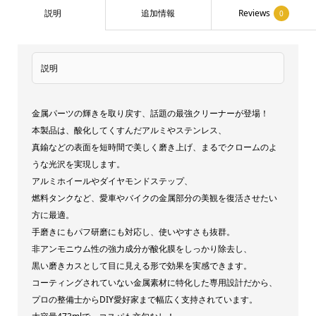
説明
追加情報
Reviews
0
シ
ャ
イ
説明
ン
ア
金属パーツの輝きを取り戻す、話題の最強クリーナーが登場！
ル
本製品は、酸化してくすんだアルミやステンレス、
ミ・
真鍮などの表面を短時間で美しく磨き上げ、まるでクロームのよ
ポ
うな光沢を実現します。
リ
アルミホイールやダイヤモンドステップ、
ッ
燃料タンクなど、愛車やバイクの金属部分の美観を復活させたい
シ
方に最適。
手磨きにもパフ研磨にも対応し、使いやすさも抜群。
ュ】
非アンモニウム性の強力成分が酸化膜をしっかり除去し、
噂
黒い磨きカスとして目に見える形で効果を実感できます。
の
コーティングされていない金属素材に特化した専用設計だから、
最
プロの整備士からDIY愛好家まで幅広く支持されています。
強