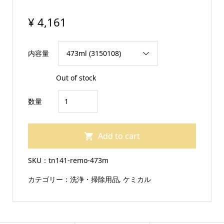
¥
4,161
内容量
Out of stock
ト
数量
ラ
ッ
Add to cart
ク
用
SKU：
tn141-remo-473m
【BUSCH
カテゴリー：
洗浄・掃除用品
,
ケミカル
ス
ー
パ
ー