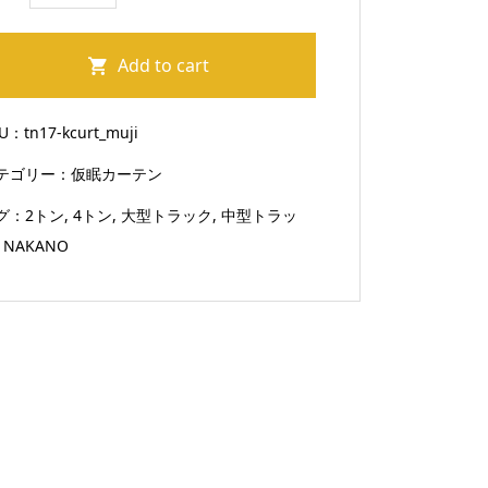
ッ
ク
Add to cart
カ
ー
KU：
tn17-kcurt_muji
テ
テゴリー：
仮眠カーテン
ン
仮
グ：
2トン
,
4トン
,
大型トラック
,
中型トラッ
眠
,
NAKANO
カ
ー
テ
ン
ト
ラ
ッ
ク