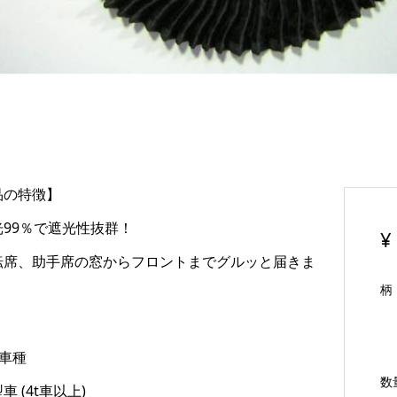
品の特徴】
光99％で遮光性抜群！
¥
転席、助手席の窓からフロントまでグルッと届きま
柄
合車種
数
車 (4t車以上)