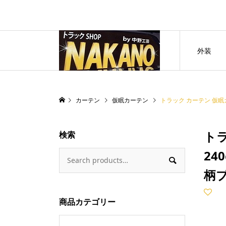
外装
カーテン
仮眠カーテン
トラック カーテン 仮眠カー
トラ
検索
24

柄
商品カテゴリー