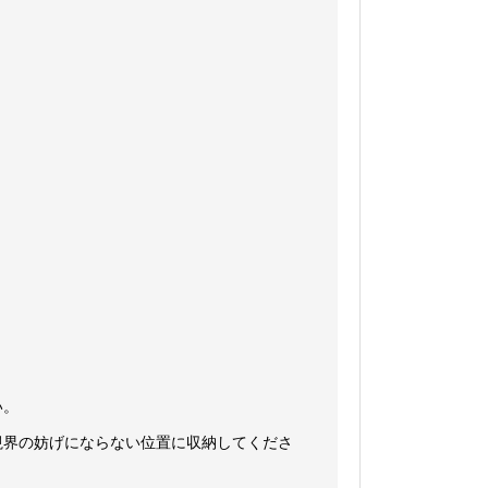
ッ
ク
quantity
い。
視界の妨げにならない位置に収納してくださ