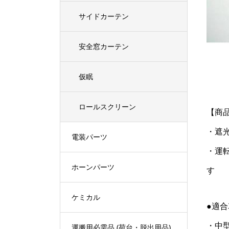
サイドカーテン
安全窓カーテン
仮眠
ロールスクリーン
【商
・遮
電装パーツ
・運
ホーンパーツ
す
ケミカル
●適
・中型
運搬用必需品 (荷台・脱出用品)