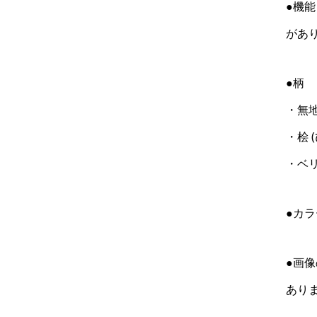
●機能
があり
●柄
・無
・桧 
・ベ
●カ
●画
あり