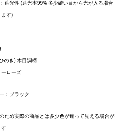
：遮光性 (遮光率99% 多少縫い目から光が入る場合
ます)
地
(ひのき) 木目調柄
リーローズ
ラー：ブラック
像のため実際の商品とは多少色が違って見える場合が
ます