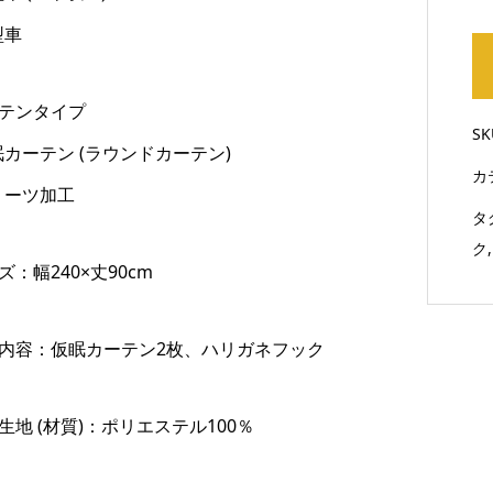
型車
ーテンタイプ
S
カーテン (ラウンドカーテン)
カ
リーツ加工
タ
ク
ズ：幅240×丈90cm
品内容：仮眠カーテン2枚、ハリガネフック
生地 (材質)：ポリエステル100％