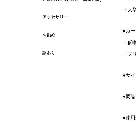
・大
アクセサリー
●カ
お勧め
・仮眠
訳あり
・プ
●サイ
●商
●使用