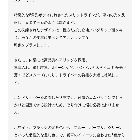
ル
ノ
特徴的な8角形ボディに施されたスリットラインが、車内の光を反
ブ
射し、まるで宝石のように輝きます。
ジ
この洗練されたデザインは、握るたびに心地よいグリップ感を与
ェ
え、あなたの愛車にモダンでアグレッシブな
ッ
印象をプラスします。
ト
さらに、内部には高品質ベアリングを採用。
イ
車庫入れ、縦列駐車、Uターンなど、ハンドルを大きく回す操作が
ノ
驚くほどスムーズになり、ドライバーの負担を大幅に軽減しま
ウ
す。
エ
[カ
ハンドルカバーを装着した状態でも、付属のゴムパッキンでしっ
かりと固定できる設計のため、取り付けに悩む必要はありませ
ラ
ん。
ー]
ホ
ホワイト、ブラックの定番色から、ブルー、パープル、グリーン
ワ
といった個性的な差し色まで、愛車のイメージに合わせた5色から