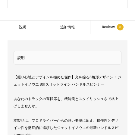
ピ
ン
ナ
ー
説明
追加情報
Reviews
0
8
角
ス
説明
リ
ッ
ト
【握り心地とデザインを極めた傑作】光を操る8角形デザイン！ ジ
ェットイノウエ 8角スリットライン ハンドルスピンナー
ラ
イ
あなたのトラックの運転席を、機能美とスタイリッシュさで格上
ン
げしませんか。
ハ
ン
本製品は、プロドライバーからの熱い要望に応え、操作性とデザ
ド
イン性を徹底的に追求したジェットイノウエの最新ハンドルスピ
ンナーです。