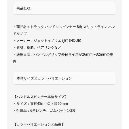
ン
quantity
商品仕様
・商品名：トラック ハンドルスピンナー 8角 スリットライン ハン
ドルノブ
・メーカー：ジェットイノウエ (JET INOUE)
・素材：樹脂、ベアリングなど
・適用目安：ハンドルグリップ外径サイズが26mm〜32mmの車
両
本体サイズとカラーバリエーション
【ハンドルスピンナー本体サイズ】
・サイズ：直径45mmΦ × 縦60mm
・付属品：6角レンチ、ゴムパッキン2枚
【カラーバリエーションと品番】