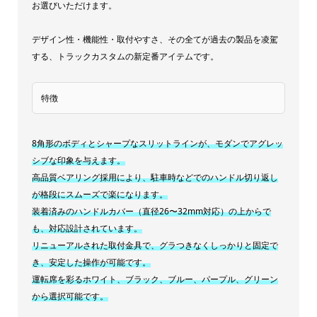
イ
お選びいただけます。
ト
デザイン性・機能性・取付やすさ、その全てが過去の製品を凌駕
ブ
する、トラックカスタムの新定番アイテムです。
ラ
ッ
特徴
ク
ブ
ル
8角形のボディとシャープなスリットラインが、モダンでアグレッ
ー
シブな印象を与えます。
高品質ベアリング採用により、駐車時などでのハンドル切り返し
パ
が格段にスムーズで楽になります。
ー
装着済みのハンドルカバー（直径26〜32mm対応）の上からで
プ
も、対応設計されています。
ル
リニューアルされた取付金具で、グラつきなくしっかりと固定で
グ
き、安定した操作が可能です。
リ
運転席を彩るホワイト、ブラック、ブルー、パープル、グリーン
から選択可能です。
ー