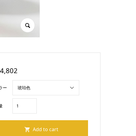
4,802
ラー
ト
量
ラ
ッ
ク
Add to cart