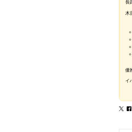
長
木
優
イ