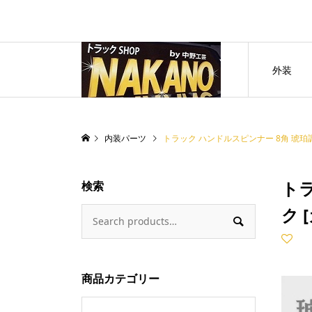
外装
内装パーツ
トラック ハンドルスピンナー 8角 琥珀調 
トラ
検索
ク 

商品カテゴリー