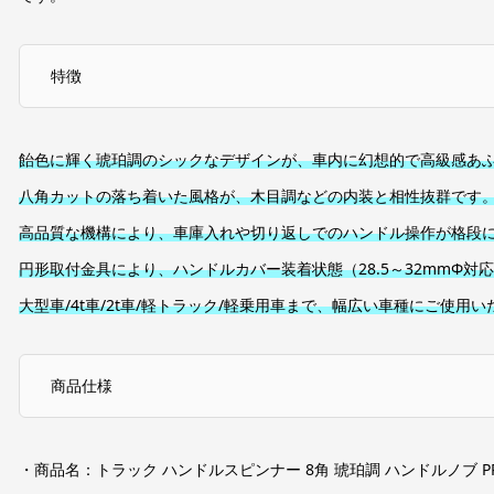
特徴
飴色に輝く琥珀調のシックなデザインが、車内に幻想的で高級感あ
八角カットの落ち着いた風格が、木目調などの内装と相性抜群です
高品質な機構により、車庫入れや切り返しでのハンドル操作が格段
円形取付金具により、ハンドルカバー装着状態（28.5～32mmΦ対
大型車/4t車/2t車/軽トラック/軽乗用車まで、幅広い車種にご使用
商品仕様
・商品名：トラック ハンドルスピンナー 8角 琥珀調 ハンドルノブ PR-