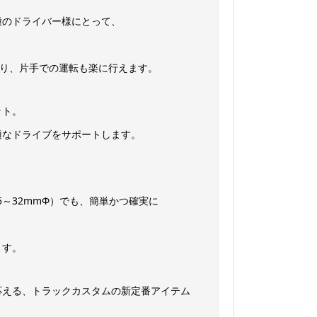
色
quantity
種のドライバー様にとって、
なり、片手での運転も楽に行えます。
ット。
適なドライブをサポートします。
5～32mmΦ）でも、簡単かつ確実に
ます。
応える、トラックカスタムの新定番アイテム