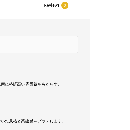
ハ
Reviews
0
ン
ド
ル
ノ
ブ
エ
ス
ト
ッ
ク
転席に格調高い雰囲気をもたらす、
[カ
ラ
ー]
琥
着いた風格と高級感をプラスします。
珀