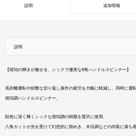
説明
追加情報
説明
【琥珀の輝きが魅せる、シックで優美な8角ハンドルスピンナー】
長距離運転や頻繁な切り返し操作の疲労を大幅に軽減し、同時に運
琥珀調ハンドルスピンナー。
飴色に深く輝くシックな琥珀調の樹脂を贅沢に使用。
八角カットが光を受けて幻想的に煌めき、木目調などの内装に落ち