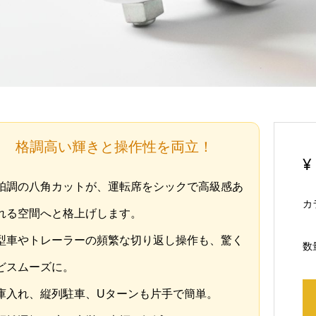
格調高い輝きと操作性を両立！
¥
珀調の八角カットが、運転席をシックで高級感あ
カ
れる空間へと格上げします。
型車やトレーラーの頻繁な切り返し操作も、驚く
数
どスムーズに。
庫入れ、縦列駐車、Uターンも片手で簡単。