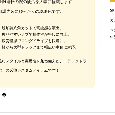
距離運転の腕の疲労を大幅に軽減します。
S
目調内装にぴったりの琥珀色です。
カ
琥珀調八角カットで高級感を演出。
タ
握りやすいノブで操作性が格段に向上。
中
疲労軽減でロングドライブも快適に。
軽から大型トラックまで幅広い車種に対応。
雅なスタイルと実用性を兼ね備えた、トラックドラ
バーの必須カスタムアイテムです！