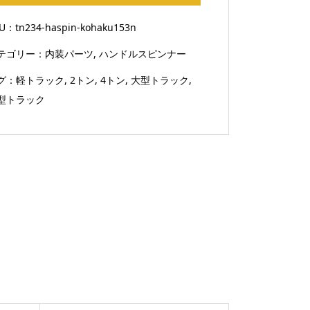
ハ
ン
KU：
tn234-haspin-kohaku153n
ド
テゴリー：
内装パーツ
,
ハンドルスピンナー
ル
ス
グ：
軽トラック
,
2トン
,
4トン
,
大型トラック
,
ピ
型トラック
ン
ナ
ー
8
角
琥
珀
調
PR-
153N