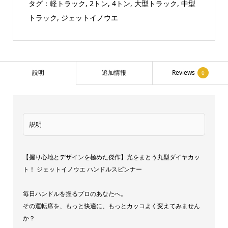
タグ：
軽トラック
,
2トン
,
4トン
,
大型トラック
,
中型
ス
トラック
,
ジェットイノウエ
ピ
ン
ナ
ー
説明
追加情報
Reviews
0
丸
型
ダ
説明
イ
ヤ
カ
【握り心地とデザインを極めた傑作】光をまとう丸型ダイヤカッ
ト！ ジェットイノウエ ハンドルスピンナー
ッ
ト
毎日ハンドルを握るプロのあなたへ。
ハ
その運転席を、もっと快適に、もっとカッコよく変えてみません
ン
か？
ド