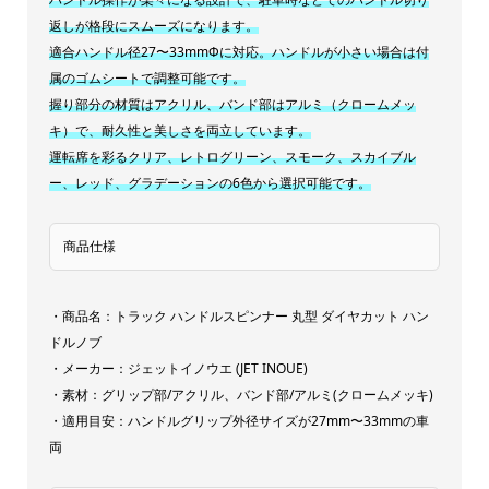
返しが格段にスムーズになります。
ル
適合ハンドル径27〜33mmΦに対応。ハンドルが小さい場合は付
ー
属のゴムシートで調整可能です。
レ
握り部分の材質はアクリル、バンド部はアルミ（クロームメッ
ッ
キ）で、耐久性と美しさを両立しています。
ド
運転席を彩るクリア、レトログリーン、スモーク、スカイブル
グ
ー、レッド、グラデーションの6色から選択可能です。
ラ
デ
商品仕様
ー
シ
・商品名：トラック ハンドルスピンナー 丸型 ダイヤカット ハン
ョ
ドルノブ
ン
・メーカー：ジェットイノウエ (JET INOUE)
quantity
・素材：グリップ部/アクリル、バンド部/アルミ(クロームメッキ)
・適用目安：ハンドルグリップ外径サイズが27mm〜33mmの車
両