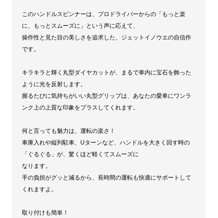
ル
このハンドルスピンナーは、プロドライバーからの「もっと楽
に、もっとスムーズに」という声に応えて、
ノ
操作性と見た目の美しさを追求した、ジェットイノウエの自信作
ブ
です。
ジ
ェ
キラキラと輝く丸型ダイヤカットが、まるで車内に宝石を飾った
ッ
ように光を反射します。
ト
握るたびに気持ちがいい丸型グリップは、あなたの愛車にワンラ
ンク上の上質な印象をプラスしてくれます。
イ
ノ
何と言っても魅力は、運転の楽さ！
ウ
車庫入れや縦列駐車、Uターンなど、ハンドルを大きく回す時の
エ
「ぐるぐる」が、驚くほど軽くてスムーズに
[カ
なります。
ラ
手の負担がグッと減るから、長時間の運転も快適にサポートして
くれますよ。
ー]
ク
取り付けも簡単！
リ