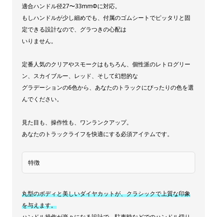
適合ハンドル径27〜33mmΦに対応。
ア
もしハンドルが少し細めでも、付属のゴムシートでピッタリと固
レ
定できる設計なので、グラつきの心配は
ト
いりません。
ロ
定番人気のクリアやスモークはもちろん、個性派のレトログリー
グ
ン、スカイブルー、レッド、そして幻想的な
リ
グラデーションの6色から、あなたのトラックにぴったりの色を選
ー
んでください。
ン
ス
見た目も、操作性も、ワンランクアップ。
あなたのトラックライフを快適にする必須アイテムです。
モ
ー
ク
特徴
ス
カ
丸型のボディと美しいダイヤカットが、クラシックで上質な印象
イ
を与えます。
ブ
ハンドル操作が楽々になる設計で、駐車時などでのハンドル切り