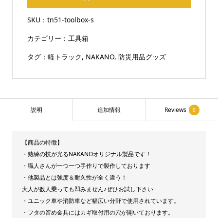
具
SKU：
tn51-toolbox-s
箱
カテゴリー：
工具箱
鍵
穴
タグ：
軽トラック
,
NAKANO
,
防災用品グッズ
付
き
災
害
説明
追加情報
Reviews
0
備
蓄
【商品の特徴】
用
・熟練の技が光るNAKANOオリジナル製品です！
保
・職人さんが一つ一つ手作りで製作しております
管
・他製品とは強度＆耐久性が全く違う！
箱
大人が数人乗っても凹みません♪ぜひお試し下さい
・ユニック車や消防車など幅広い分野で使用されています。
頑
・フタの留め金具にはカギ取付用の穴が開いております。
丈