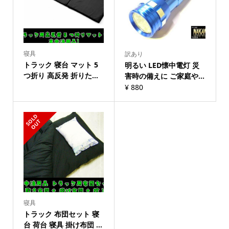
寝具
訳あり
トラック 寝台 マット 5
明るい LED懐中電灯 災
つ折り 高反発 折りた...
害時の備えに ご家庭や...
¥
880
S
L
D
O
U
O
T
寝具
トラック 布団セット 寝
台 荷台 寝具 掛け布団 ...