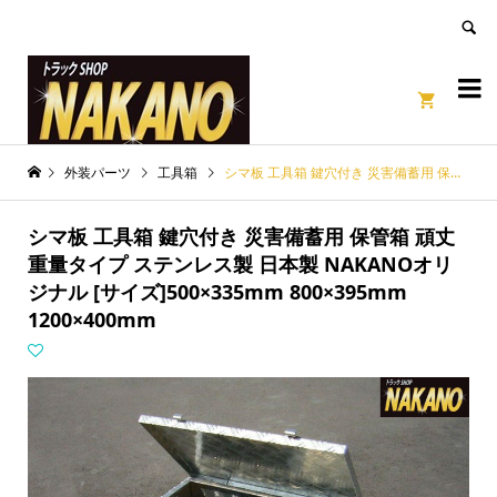
良いページ
Dismiss


外装パーツ
工具箱
シマ板 工具箱 鍵穴付き 災害備蓄用 保管箱 頑丈 重量タイプ ステンレス製 日本製 NAKANOオリジナル [サイズ]500×335mm 800×395mm 1200×400mm
シマ板 工具箱 鍵穴付き 災害備蓄用 保管箱 頑丈
重量タイプ ステンレス製 日本製 NAKANOオリ
ジナル [サイズ]500×335mm 800×395mm
1200×400mm