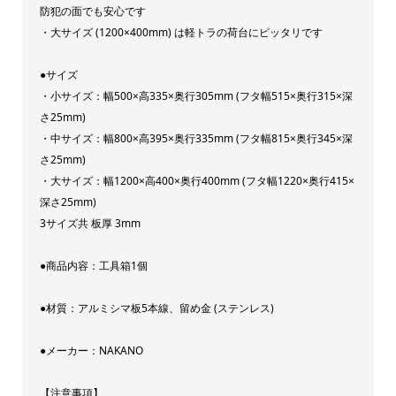
防犯の面でも安心です
重
・大サイズ (1200×400mm) は軽トラの荷台にピッタリです
量
タ
●サイズ
イ
・小サイズ：幅500×高335×奥行305mm (フタ幅515×奥行315×深
さ25mm)
プ
・中サイズ：幅800×高395×奥行335mm (フタ幅815×奥行345×深
ス
さ25mm)
テ
・大サイズ：幅1200×高400×奥行400mm (フタ幅1220×奥行415×
ン
深さ25mm)
レ
3サイズ共 板厚 3mm
ス
●商品内容：工具箱1個
製
日
●材質：アルミシマ板5本線、留め金 (ステンレス)
本
製
●メーカー：NAKANO
NAKANO
オ
【注意事項】