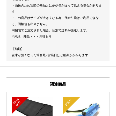
・画像のため実際の商品とは多少色が違って見える場合がありま
リ
す
ジ
・この商品はサイズが大きくなる為、代金引換はご利用できな
ナ
く、同梱包も出来ません。
ル
同梱包でご注文された場合、個別で送料が発送します。
[サ
※沖縄・離島・・・見積もり
イ
【納期】
ズ]500×335mm
在庫が無くなった場合最7営業日ほど納期がかかります
800×395mm
1200×400mm
quantity
関連商品
S
L
D
O
U
訳あり
O
T